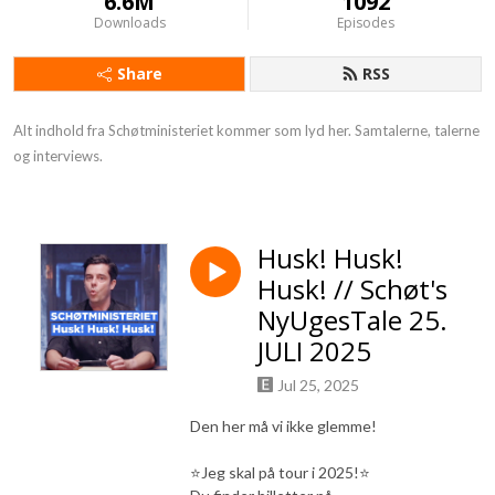
6.6M
1092
Downloads
Episodes
Share
RSS
Alt indhold fra Schøtministeriet kommer som lyd her. Samtalerne, talerne 
og interviews.
Husk! Husk!
Husk! // Schøt's
NyUgesTale 25.
JULI 2025
Jul 25, 2025
Den her må vi ikke glemme!
⭐️Jeg skal på tour i 2025!⭐️