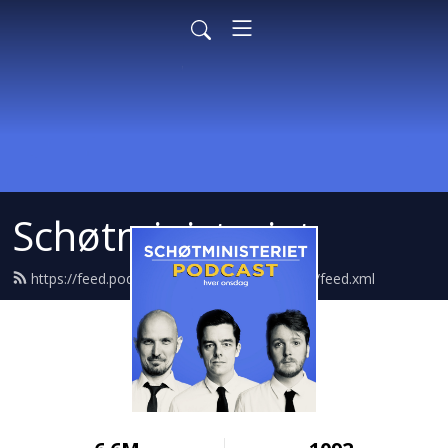
Schøtministeriet
https://feed.podbean.com/schoetministeriet/feed.xml