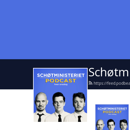
Schøtmi
https://feed.podbe