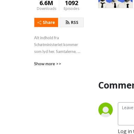
6.6M
1092
Downloads
Episodes
Share
RSS
Alt indhold fra 
Schøtministeriet kommer 
som lyd her. Samtalerne, 
talerne og interviews.
Show more >>
Commen
Log in 