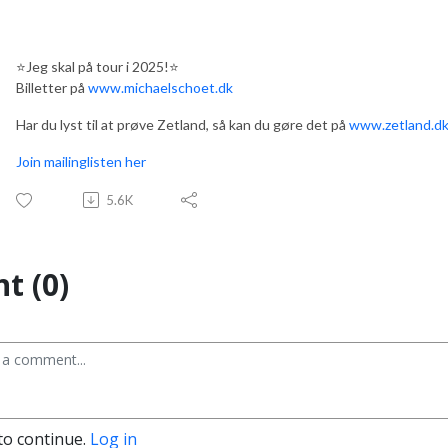
⭐️Jeg skal på tour i 2025!⭐️
Billetter på
www.michaelschoet.dk
Har du lyst til at prøve Zetland, så kan du gøre det på
www.zetland.dk
Join mailinglisten her
5.6K
t (0)
to continue.
Log in