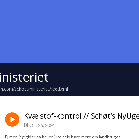
nisteriet
an.com/schoetministeriet/feed.xml
Kvælstof-kontrol // Schøt's NyUg
Oct 25, 2024
Ej men jeg gider da heller ikke selv høre mere om landbruget!