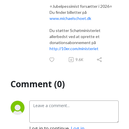
⭐️Jubelpessimist forsætter i 2026⭐️
Du finder billetter på
www.michaelschoet.dk
Du støtter Schøtministeriet
allerbedst ved at oprette et
donationsabonnement på
http://10er.com/ministeriet
9.6K
Comment (0)
Log in to continue.
Log in