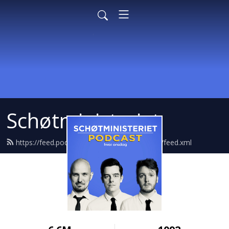
Schøtministeriet
https://feed.podbean.com/schoetministeriet/feed.xml