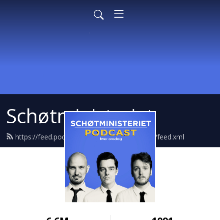
Schøtministeriet
https://feed.podbean.com/schoetministeriet/feed.xml