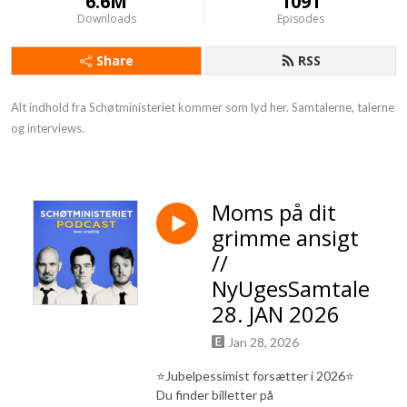
6.6M
1091
Downloads
Episodes
Share
RSS
Alt indhold fra Schøtministeriet kommer som lyd her. Samtalerne, talerne 
og interviews.
Moms på dit
grimme ansigt
//
NyUgesSamtale
28. JAN 2026
Jan 28, 2026
⭐️Jubelpessimist forsætter i 2026⭐️
Du finder billetter på