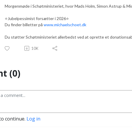
Morgenmøde i Schøtministeriet, hvor Mads Holm, Simon Astrup & Mi
⭐️Jubelpessimist forsætter i 2026⭐️
Du finder billetter på
www.michaelschoet.dk
Du støtter Schøtministeriet allerbedst ved at oprette et donation
10K
t (0)
to continue.
Log in