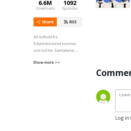
6.6M
1092
Downloads
Episodes
Share
RSS
Alt indhold fra 
Schøtministeriet kommer 
som lyd her. Samtalerne, 
talerne og interviews.
Show more >>
Commen
Log in 