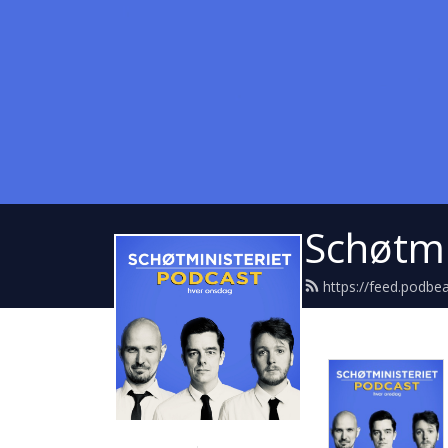
Schøtmi
https://feed.podbe