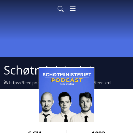
Schøtministeriet
https://feed.podbean.com/schoetministeriet/feed.xml