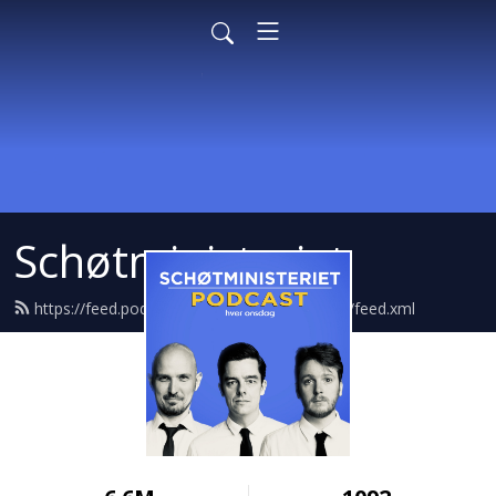
Schøtministeriet
https://feed.podbean.com/schoetministeriet/feed.xml