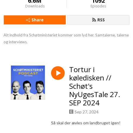
6.6M
1092
Downloads
Episodes
Share
RSS
Alt indhold fra Schøtministeriet kommer som lyd her. Samtalerne, talerne 
og interviews.
Tortur i
køledisken //
Schøt's
NyUgesTale 27.
SEP 2024
Sep 27, 2024
Så skal der ævles om landbruget igen!