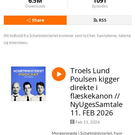
6.5M
1091
Downloads
Episodes
Share
RSS
Alt indhold fra Schøtministeriet kommer som lyd her. Samtalerne, talerne 
og interviews.
Troels Lund
Poulsen kigger
direkte i
flæskekanon //
NyUgesSamtale
11. FEB 2026
Feb 11, 2026
Morgenmøde i Schøtministeriet, hvor